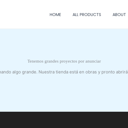
HOME
ALL PRODUCTS
ABOUT
Tenemos grandes proyectos por anunciar
nando algo grande. Nuestra tienda está en obras y pronto abrirá